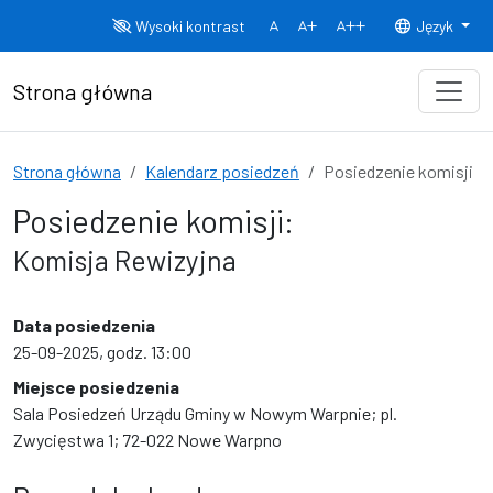
Przejdź do treści
Wysoki kontrast
Język
Normalny rozmiar czcionki
Rozmiar czcionki 150%
Rozmiar czcionki
Strona główna
Strona główna
Kalendarz posiedzeń
Posiedzenie komisji
Posiedzenie komisji:
Komisja Rewizyjna
Data posiedzenia
25-09-2025, godz. 13:00
Miejsce posiedzenia
Sala Posiedzeń Urządu Gminy w Nowym Warpnie; pl.
Zwycięstwa 1; 72-022 Nowe Warpno