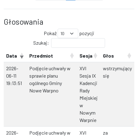
Głosowania
Pokaż
pozycji
Szukaj:
Data
Przedmiot
Sesja
Głos
2026-
Podjęcie uchwały w
XVI
wstrzymujący
06-11
sprawie planu
Sesja IX
się
19:13:51
ogólnego Gminy
Kadencji
Nowe Warpno
Rady
Miejskiej
w
Nowym
Warpnie
2026-
Podjęcie uchwały w
XVI
za