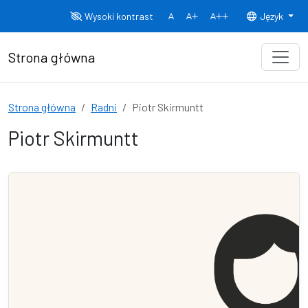
Przejdź do treści
Wysoki kontrast
Język
Normalny rozmiar czcionki
Rozmiar czcionki 150%
Rozmiar czcionki
Strona główna
Strona główna
Radni
Piotr Skirmuntt
Piotr Skirmuntt