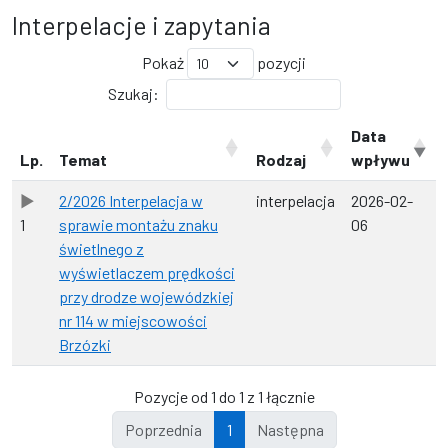
Interpelacje i zapytania
Pokaż
pozycji
Szukaj:
Data
Lp.
Temat
Rodzaj
wpływu
2/2026 Interpelacja w
interpelacja
2026-02-
1
sprawie montażu znaku
06
świetlnego z
wyświetlaczem prędkości
przy drodze wojewódzkiej
nr 114 w miejscowości
Brzózki
Pozycje od 1 do 1 z 1 łącznie
Poprzednia
1
Następna